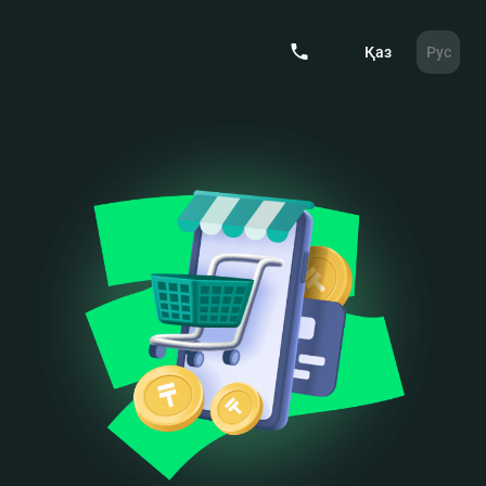
Қаз
Рус